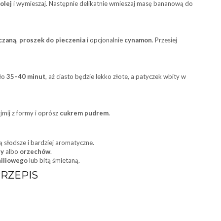
olej
i wymieszaj. Następnie delikatnie wmieszaj masę bananową do
czaną
,
proszek do pieczenia
i opcjonalnie
cynamon
. Przesiej
oło
35–40 minut
, aż ciasto będzie lekko złote, a patyczek wbity w
jmij z formy i oprósz
cukrem pudrem
.
są słodsze i bardziej aromatyczne.
dy
albo
orzechów
.
iliowego
lub bitą śmietaną.
RZEPIS