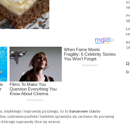
SO
NI
PY
SI
ŁA
MI
BA
GR
R
Br
go, miękkiego i naprawdę pysznego, to to
bananowe ciasto
atne, cudownie pachnie i świetnie sprawdza się zarówno do porannej
 do którego naprawdę chce się wracać.