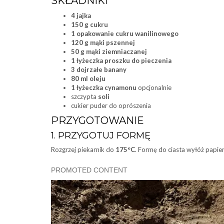
SKŁADNIKI
4 jajka
150 g cukru
1 opakowanie cukru wanilinowego
120 g mąki pszennej
50 g mąki ziemniaczanej
1 łyżeczka proszku do pieczenia
3 dojrzałe banany
80 ml oleju
1 łyżeczka cynamonu
opcjonalnie
szczypta
soli
cukier puder do oprószenia
PRZYGOTOWANIE
1. PRZYGOTUJ FORMĘ
Rozgrzej piekarnik do
175°C
. Formę do ciasta wyłóż papier