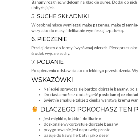
Banany
rozgnieć widelcem na gładkie puree. Dodaj do nich
ubitych jajek.
5. SUCHE SKŁADNIKI
W osobnej misce wymieszaj
mąkę pszenną
,
mąkę ziemnia
wszystko do masy i delikatnie wymieszaj szpatułką.
6. PIECZENIE
Przelej ciasto do formy i wyrównaj wierzch. Piecz przez ok
środek wyjdzie suchy.
7. PODANIE
Po upieczeniu odstaw ciasto do lekkiego przestudzenia. Wy
WSKAZÓWKI
Najlepiej sprawdzą się bardzo dojrzałe
banany
, bo 
Do ciasta możesz dodać garść
posiekanej czekola
Świetnie smakuje także z cienką warstwą
kremu wan
DLACZEGO POKOCHASZ TEN P
jest
miękkie, lekkie i delikatne
doskonale wykorzystuje dojrzałe
banany
przygotowanie jest naprawdę proste
pasuje do kawy, herbaty i jako deser