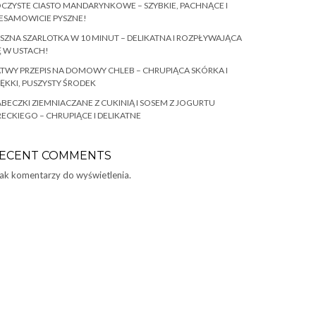
CZYSTE CIASTO MANDARYNKOWE – SZYBKIE, PACHNĄCE I
ESAMOWICIE PYSZNE!
SZNA SZARLOTKA W 10 MINUT – DELIKATNA I ROZPŁYWAJĄCA
Ę W USTACH!
TWY PRZEPIS NA DOMOWY CHLEB – CHRUPIĄCA SKÓRKA I
ĘKKI, PUSZYSTY ŚRODEK
BECZKI ZIEMNIACZANE Z CUKINIĄ I SOSEM Z JOGURTU
ECKIEGO – CHRUPIĄCE I DELIKATNE
ECENT COMMENTS
ak komentarzy do wyświetlenia.