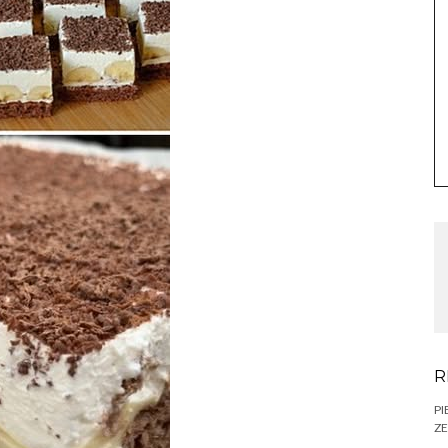
R
PI
ZE