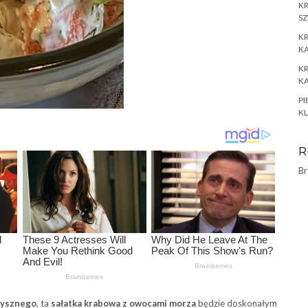
K
SZ
KR
KA
KR
KA
PI
KL
R
Br
pysznego
, ta
sałatka krabowa z owocami morza
będzie doskonałym