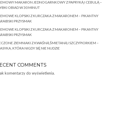
REMOWY MAKARON JEDNOGARNKOWY Z PAPRYKĄ I CEBULĄ –
YBKI OBIAD W 30 MINUT
EMOWE KLOPSIKI Z KURCZAKA Z MAKARONEM – PIKANTNY
RAIBSKI PRZYSMAK
EMOWE KLOPSIKI Z KURCZAKA Z MAKARONEM – PIKANTNY
RAIBSKI PRZYSMAK
ECZONE ZIEMNIAKI Z KWAŚNĄ ŚMIETANĄ I SZCZYPIORKIEM –
ASYKA, KTÓRA NIGDY SIĘ NIE NUDZIE
ECENT COMMENTS
ak komentarzy do wyświetlenia.