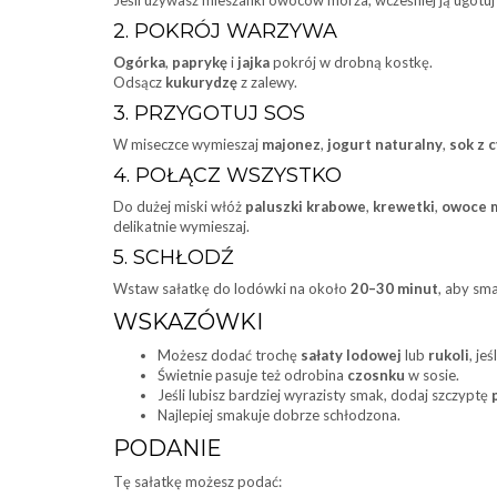
Jeśli używasz mieszanki owoców morza, wcześniej ją ugotuj
2. POKRÓJ WARZYWA
Ogórka
,
paprykę
i
jajka
pokrój w drobną kostkę.
Odsącz
kukurydzę
z zalewy.
3. PRZYGOTUJ SOS
W miseczce wymieszaj
majonez
,
jogurt naturalny
,
sok z 
4. POŁĄCZ WSZYSTKO
Do dużej miski włóż
paluszki krabowe
,
krewetki
,
owoce 
delikatnie wymieszaj.
5. SCHŁODŹ
Wstaw sałatkę do lodówki na około
20–30 minut
, aby sma
WSKAZÓWKI
Możesz dodać trochę
sałaty lodowej
lub
rukoli
, je
Świetnie pasuje też odrobina
czosnku
w sosie.
Jeśli lubisz bardziej wyrazisty smak, dodaj szczyptę
Najlepiej smakuje dobrze schłodzona.
PODANIE
Tę sałatkę możesz podać: