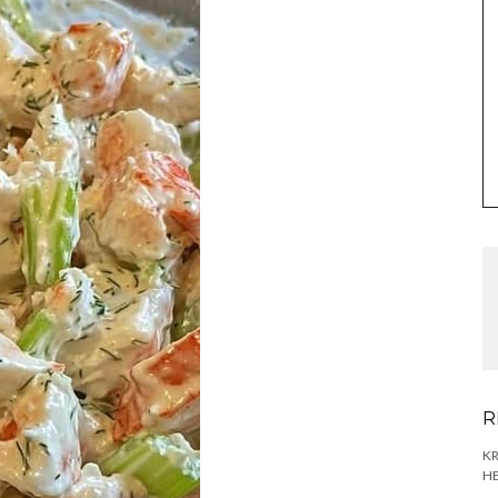
R
K
HE