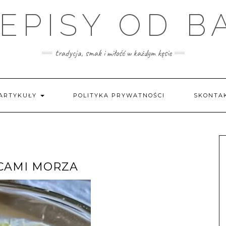
EPISY OD B
tradycja, smak i miłość w każdym kęsie
ARTYKUŁY
POLITYKA PRYWATNOŚCI
SKONTAK
CAMI MORZA