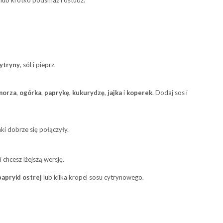
 lub krótko podsmaż i ostudź.
cytryny
, sól i pieprz.
morza
,
ogórka
,
paprykę
,
kukurydzę
,
jajka
i
koperek
. Dodaj sos i
ki dobrze się połączyły.
śli chcesz lżejszą wersję.
papryki ostrej
lub kilka kropel sosu cytrynowego.