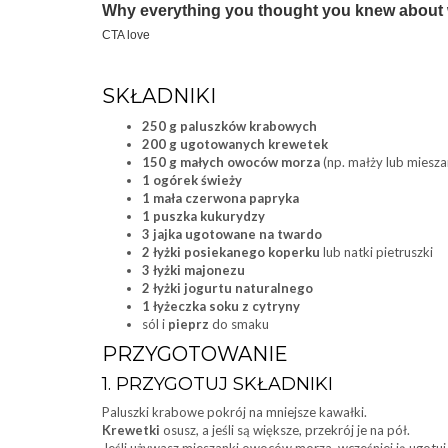
SKŁADNIKI
250 g paluszków krabowych
200 g ugotowanych krewetek
150 g małych owoców morza
(np. małży lub miesz
1 ogórek świeży
1 mała czerwona papryka
1 puszka kukurydzy
3 jajka ugotowane na twardo
2 łyżki posiekanego koperku
lub natki pietruszki
3 łyżki majonezu
2 łyżki jogurtu naturalnego
1 łyżeczka soku z cytryny
sól i
pieprz
do smaku
PRZYGOTOWANIE
1. PRZYGOTUJ SKŁADNIKI
Paluszki krabowe pokrój na mniejsze kawałki.
Krewetki
osusz, a jeśli są większe, przekrój je na pół.