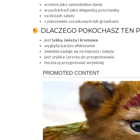
w misce jako samodzielne danie
w pucharkach jako elegancką przystawkę
na liściach sałaty
z pieczywem czosnkowym lub grzankami
DLACZEGO POKOCHASZ TEN P
jest
lekka, świeża i kremowa
wygląda bardzo efektownie
świetnie nadaje się na imprezy i święta
jest szybka i prosta do przygotowania
można ją przygotować wcześniej