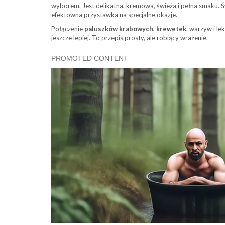
wyborem. Jest delikatna, kremowa, świeża i pełna smaku. Św
efektowna przystawka na specjalne okazje.
Połączenie
paluszków krabowych
,
krewetek
, warzyw i le
jeszcze lepiej. To przepis prosty, ale robiący wrażenie.