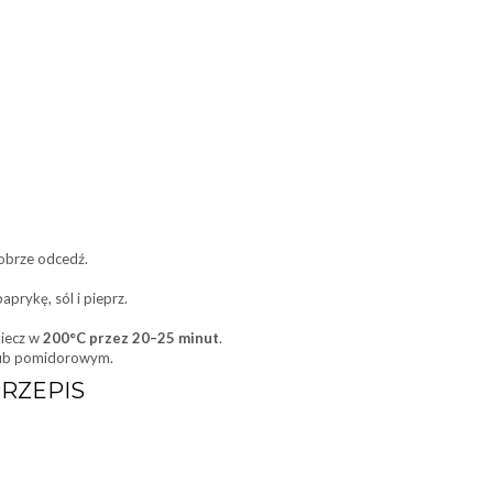
Dobrze odcedź.
paprykę, sól i pieprz.
piecz w
200°C przez 20–25 minut
.
lub pomidorowym.
RZEPIS