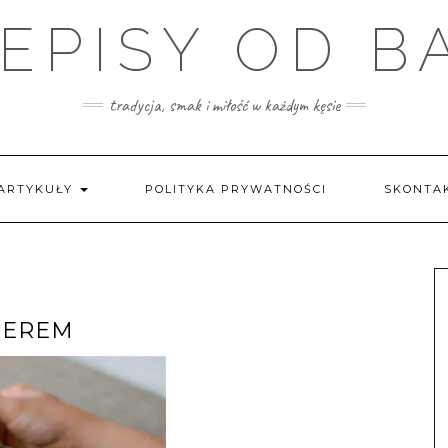
EPISY OD B
tradycja, smak i miłość w każdym kęsie
ARTYKUŁY
POLITYKA PRYWATNOŚCI
SKONTAK
SEREM