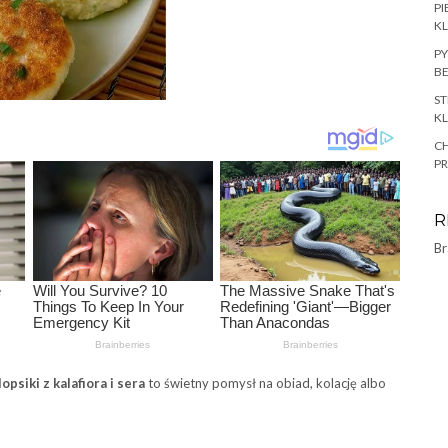
PI
KL
PY
BE
ST
KL
CH
P
R
Br
lopsiki z kalafiora i sera
to świetny pomysł na obiad, kolację albo