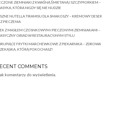
ECZONE ZIEMNIAKI Z KWAŚNĄ ŚMIETANĄ I SZCZYPIORKIEM –
ASYKA, KTÓRA NIGDY SIĘ NIE NUDZIE
SZNE NUTELLA TIRAMISU DLA SMAKOSZY – KREMOWY DESER
Z PIECZENIA
EK Z MASŁEM CZOSNKOWYM I PIECZONYMI ZIEMNIAKAMI –
ASYCZNY OBIAD W RESTAURACYJNYM STYLU
RUPIĄCE FRYTKI MARCHEWKOWE Z PIEKARNIKA – ZDROWA
RZEKĄSKA, KTÓRĄ POKOCHASZ!
ECENT COMMENTS
ak komentarzy do wyświetlenia.