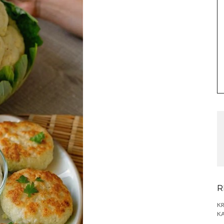
R
KR
KA