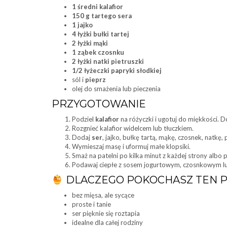
1 średni kalafior
150 g tartego sera
1 jajko
4 łyżki bułki tartej
2 łyżki mąki
1 ząbek czosnku
2 łyżki natki pietruszki
1/2 łyżeczki papryki słodkiej
sól i
pieprz
olej do smażenia lub pieczenia
PRZYGOTOWANIE
Podziel
kalafior
na różyczki i ugotuj do miękkości. 
Rozgnieć kalafior widelcem lub tłuczkiem.
Dodaj
ser
, jajko, bułkę tartą, mąkę, czosnek, natkę, 
Wymieszaj masę i uformuj małe klopsiki.
Smaż na patelni po kilka minut z każdej strony albo 
Podawaj ciepłe z sosem jogurtowym, czosnkowym 
DLACZEGO POKOCHASZ TEN P
bez mięsa, ale sycące
proste i tanie
ser pięknie się roztapia
idealne dla całej rodziny