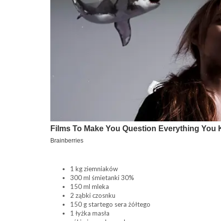
1 kg ziemniaków
300 ml śmietanki 30%
150 ml mleka
2 ząbki czosnku
150 g startego sera żółtego
1 łyżka masła