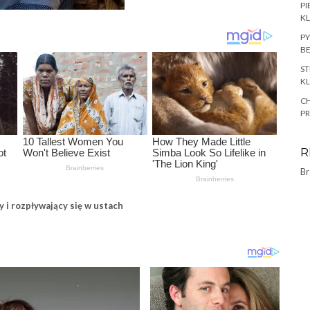
PI
KL
PY
BE
ST
KL
CH
P
R
Br
 i rozpływający się w ustach