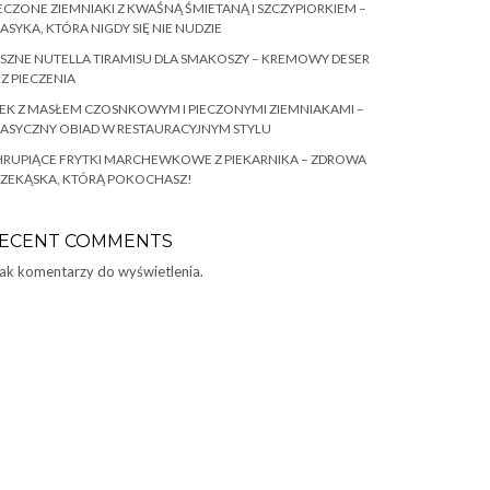
ECZONE ZIEMNIAKI Z KWAŚNĄ ŚMIETANĄ I SZCZYPIORKIEM –
ASYKA, KTÓRA NIGDY SIĘ NIE NUDZIE
SZNE NUTELLA TIRAMISU DLA SMAKOSZY – KREMOWY DESER
Z PIECZENIA
EK Z MASŁEM CZOSNKOWYM I PIECZONYMI ZIEMNIAKAMI –
ASYCZNY OBIAD W RESTAURACYJNYM STYLU
RUPIĄCE FRYTKI MARCHEWKOWE Z PIEKARNIKA – ZDROWA
RZEKĄSKA, KTÓRĄ POKOCHASZ!
ECENT COMMENTS
ak komentarzy do wyświetlenia.