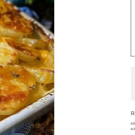
R
KR
KA