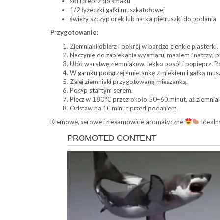
sól i pieprz do smaku
1/2 łyżeczki gałki muszkatołowej
świeży szczypiorek lub natka pietruszki do podania
Przygotowanie:
Ziemniaki obierz i pokrój w bardzo cienkie plasterki.
Naczynie do zapiekania wysmaruj masłem i natrzyj 
Ułóż warstwę ziemniaków, lekko posól i popieprz. 
W garnku podgrzej śmietankę z mlekiem i gałką musz
Zalej ziemniaki przygotowaną mieszanką.
Posyp startym serem.
Piecz w 180°C przez około 50–60 minut, aż ziemniaki
Odstaw na 10 minut przed podaniem.
Kremowe, serowe i niesamowicie aromatyczne
Idealn