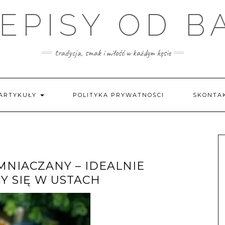
EPISY OD B
tradycja, smak i miłość w każdym kęsie
ARTYKUŁY
POLITYKA PRYWATNOŚCI
SKONTAK
NIACZANY – IDEALNIE
Y SIĘ W USTACH