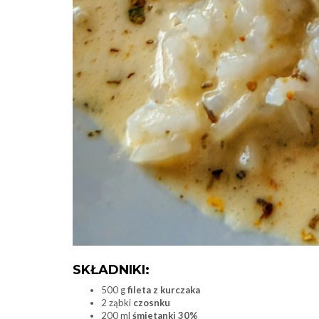
SKŁADNIKI:
500 g
fileta z kurczaka
2 ząbki
czosnku
200 ml
śmietanki 30%