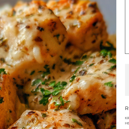
R
K
HE