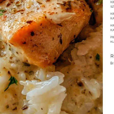
K
SZ
KR
KA
KR
KA
PI
KL
R
Br