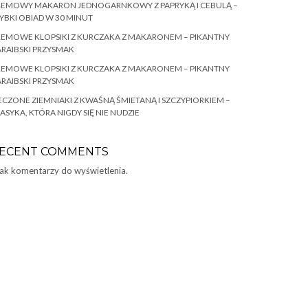
REMOWY MAKARON JEDNOGARNKOWY Z PAPRYKĄ I CEBULĄ –
YBKI OBIAD W 30 MINUT
EMOWE KLOPSIKI Z KURCZAKA Z MAKARONEM – PIKANTNY
RAIBSKI PRZYSMAK
EMOWE KLOPSIKI Z KURCZAKA Z MAKARONEM – PIKANTNY
RAIBSKI PRZYSMAK
ECZONE ZIEMNIAKI Z KWAŚNĄ ŚMIETANĄ I SZCZYPIORKIEM –
ASYKA, KTÓRA NIGDY SIĘ NIE NUDZIE
ECENT COMMENTS
ak komentarzy do wyświetlenia.