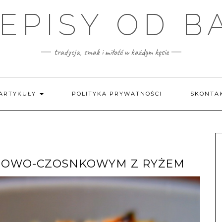
EPISY OD B
tradycja, smak i miłość w każdym kęsie
ARTYKUŁY
POLITYKA PRYWATNOŚCI
SKONTAK
ANOWO-CZOSNKOWYM Z RYŻEM