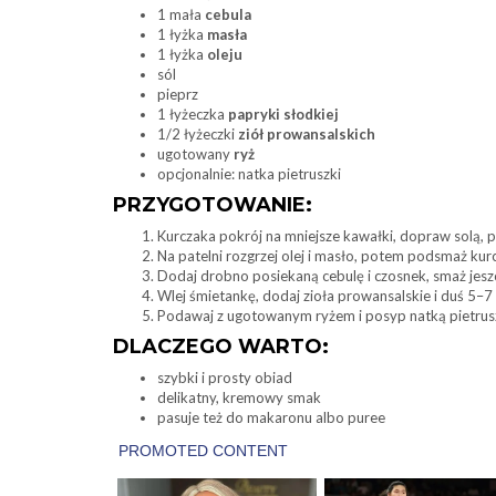
1 mała
cebula
1 łyżka
masła
1 łyżka
oleju
sól
pieprz
1 łyżeczka
papryki słodkiej
1/2 łyżeczki
ziół prowansalskich
ugotowany
ryż
opcjonalnie: natka pietruszki
PRZYGOTOWANIE:
Kurczaka pokrój na mniejsze kawałki, dopraw solą, p
Na patelni rozgrzej olej i masło, potem podsmaż kurc
Dodaj drobno posiekaną cebulę i czosnek, smaż jeszc
Wlej śmietankę, dodaj zioła prowansalskie i duś 5–7 
Podawaj z ugotowanym ryżem i posyp natką pietrusz
DLACZEGO WARTO:
szybki i prosty obiad
delikatny, kremowy smak
pasuje też do makaronu albo puree