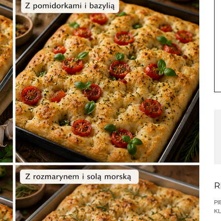
R
PI
KL