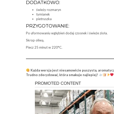
DODATKOWO:
świeży rozmaryn
tymianek
pietruszka
PRZYGOTOWANIE:
Po uformowaniu wgłębień dodaj czosnek i świeże zioła.
Skrop oliwą.
Piecz 25 minut w 220°C.
Każda wersja jest niesamowicie puszysta, aromatyczn
Trudno zdecydować, która smakuje najlepiej!