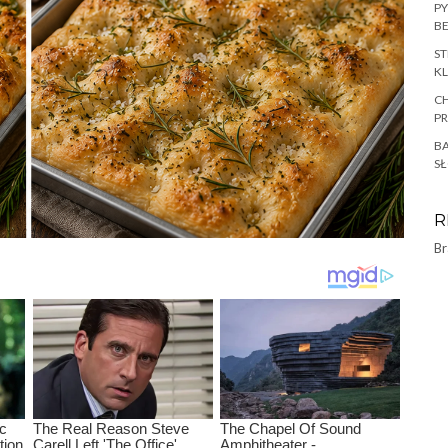
PY
BE
ST
KL
CH
P
BA
SŁ
R
Br