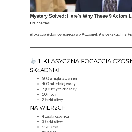
#focaccia #domowepieczywo #czosnek #włoskakuchnia #pr
1. KLASYCZNA FOCACCIA CZO
SKŁADNIKI:
500 g mąki pszennej
400 ml letniej wody
7 g suchych drożdży
10 g soli
2 łyżki oliwy
NA WIERZCH:
4 ząbki czosnku
3 łyżki oliwy
rozmaryn