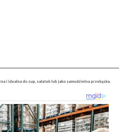
a i idealna do zup, sałatek lub jako samodzielna przekąska.