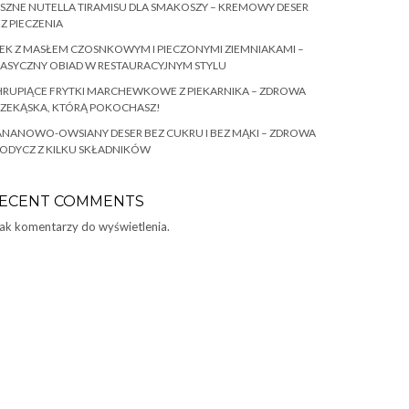
SZNE NUTELLA TIRAMISU DLA SMAKOSZY – KREMOWY DESER
Z PIECZENIA
EK Z MASŁEM CZOSNKOWYM I PIECZONYMI ZIEMNIAKAMI –
ASYCZNY OBIAD W RESTAURACYJNYM STYLU
RUPIĄCE FRYTKI MARCHEWKOWE Z PIEKARNIKA – ZDROWA
RZEKĄSKA, KTÓRĄ POKOCHASZ!
NANOWO-OWSIANY DESER BEZ CUKRU I BEZ MĄKI – ZDROWA
ODYCZ Z KILKU SKŁADNIKÓW
ECENT COMMENTS
ak komentarzy do wyświetlenia.