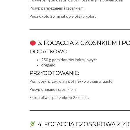
Po wyrośnięciu ciasta rozłóż mozzarellę na powierzchni.
Posyp parmezanem i czosnkiem.
Piecz około 25 minut do złotego koloru.
3. FOCACCIA Z CZOSNKIEM I 
DODATKOWO:
250 g pomidorków koktajlowych
oregano
PRZYGOTOWANIE:
Pomidorki przekrój na pół i lekko wciśnij w ciasto.
Posyp oregano i czosnkiem.
Skrop oliwą i piecz około 25 minut.
4. FOCACCIA CZOSNKOWA Z ZI