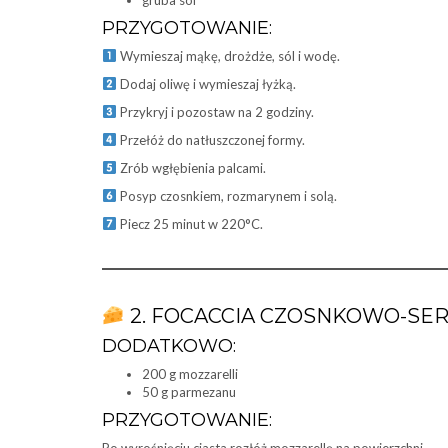
gruba sól
PRZYGOTOWANIE:
Wymieszaj mąkę, drożdże, sól i wodę.
Dodaj oliwę i wymieszaj łyżką.
Przykryj i pozostaw na 2 godziny.
Przełóż do natłuszczonej formy.
Zrób wgłębienia palcami.
Posyp czosnkiem, rozmarynem i solą.
Piecz 25 minut w 220°C.
2. FOCACCIA CZOSNKOWO-SE
DODATKOWO:
200 g mozzarelli
50 g parmezanu
PRZYGOTOWANIE: