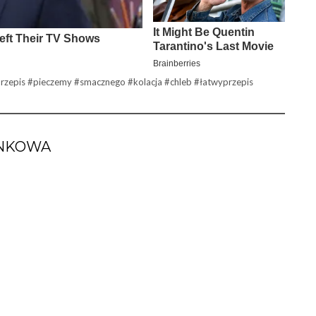
zepis #pieczemy #smacznego #kolacja #chleb #łatwyprzepis
SNKOWA